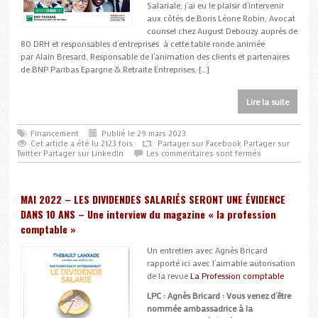
Salariale, j’ai eu le plaisir d’intervenir
aux côtés de Boris Léone Robin, Avocat
counsel chez August Debouzy auprès de
80 DRH et responsables d’entreprises à cette table ronde animée
par Alain Bresard, Responsable de l’animation des clients et partenaires
de BNP Paribas Epargne & Retraite Entreprises. […]
Lire la suite
Financement
Publié le 29 mars 2023
Cet article a été lu 2123 fois
Partager sur Facebook
Partager sur
Twitter
Partager sur LinkedIn
Les commentaires sont fermés
MAI 2022 – LES DIVIDENDES SALARIÉS SERONT UNE ÉVIDENCE
DANS 10 ANS – Une interview du magazine « la profession
comptable »
Un entretien avec Agnès Bricard
rapporté ici avec l’aimable autorisation
de la revue
La Profession comptable
LPC : Agnès Bricard : Vous venez d’être
nommée ambassadrice à la