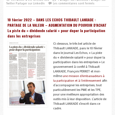
Twitter
Partager sur LinkedIn
Les commentaires sont fermés
10 février 2022 – DANS LES ECHOS THIBAULT LANXADE :
PARTAGE DE LA VALEUR – AUGMENTATION DU POUVOIR D’ACHAT
La piste du « dividende salarié » pour doper la participation
dans les entreprises
Ci-dessous, le très bel article de
Thibault LANXADE, paru le 10 février
dans le journal Les Echos, « La piste
du « dividende salarié » pour doper la
participation dans les entreprises » Le
gouvernement à confié à Thibault
LANXADE, François PERRET et moi-
même
une mission d’Ambassadeurs à
la participation et à l’intéressement
afin
d’accompagner les entreprises, tout
particulièrement les PME et les TPE,
pour une meilleure appropriation des
outils mis à leur disposition. L’article de
Thibault LANXADE s’inscrit dans ce
cadre.