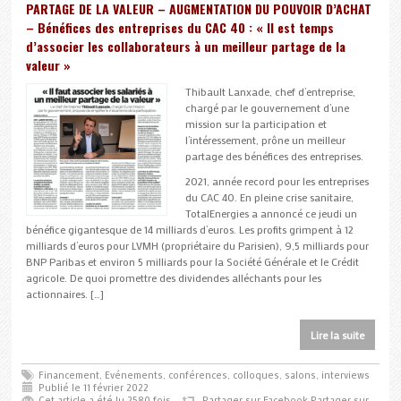
PARTAGE DE LA VALEUR – AUGMENTATION DU POUVOIR D’ACHAT
– Bénéfices des entreprises du CAC 40 : « Il est temps
d’associer les collaborateurs à un meilleur partage de la
valeur »
Thibault Lanxade, chef d’entreprise,
chargé par le gouvernement d’une
mission sur la participation et
l’intéressement, prône un meilleur
partage des bénéfices des entreprises.
2021, année record pour les entreprises
du CAC 40. En pleine crise sanitaire,
TotalEnergies a annoncé ce jeudi un
bénéfice gigantesque de 14 milliards d’euros. Les profits grimpent à 12
milliards d’euros pour LVMH (propriétaire du Parisien), 9,5 milliards pour
BNP Paribas et environ 5 milliards pour la Société Générale et le Crédit
agricole. De quoi promettre des dividendes alléchants pour les
actionnaires. […]
Lire la suite
Financement
,
Evénements, conférences, colloques, salons, interviews
Publié le 11 février 2022
Cet article a été lu 2580 fois
Partager sur Facebook
Partager sur