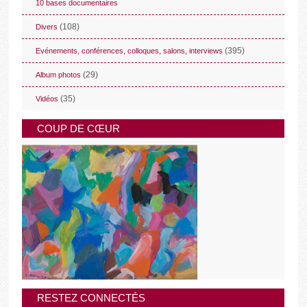
10 bases documentaires
(108)
Divers
(395)
Evénements, conférences, colloques, salons, interviews
(29)
Album photos
(35)
Vidéos
COUP DE CŒUR
RESTEZ CONNECTÉS