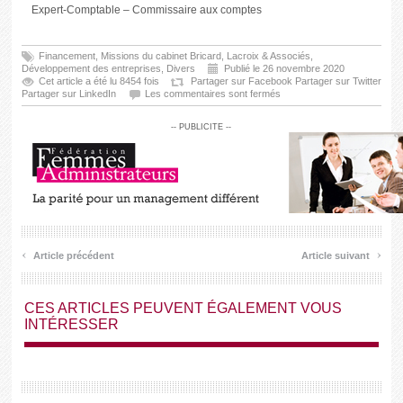
Expert-Comptable – Commissaire aux comptes
Financement
,
Missions du cabinet Bricard, Lacroix & Associés
,
Développement des entreprises
,
Divers
Publié le 26 novembre 2020
Cet article a été lu 8454 fois
Partager sur Facebook
Partager sur Twitter
Partager sur LinkedIn
Les commentaires sont fermés
-- PUBLICITE --
‹
›
Article précédent
Article suivant
CES ARTICLES PEUVENT ÉGALEMENT VOUS
INTÉRESSER