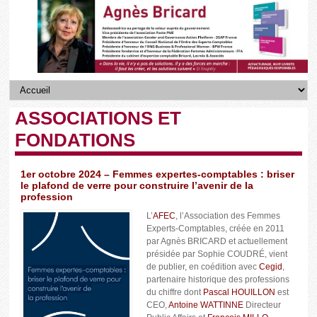
ASSOCIATIONS ET
FONDATIONS
1er octobre 2024 – Femmes expertes-comptables : briser
le plafond de verre pour construire l’avenir de la
profession
L’
AFEC
, l’Association des Femmes
Experts-Comptables, créée en 2011
par Agnès BRICARD et actuellement
présidée par Sophie COUDRÉ, vient
de publier, en coédition avec
Cegid
,
partenaire historique des professions
du chiffre dont
Pascal HOUILLON
est
CEO,
Antoine WATTINNE
Directeur