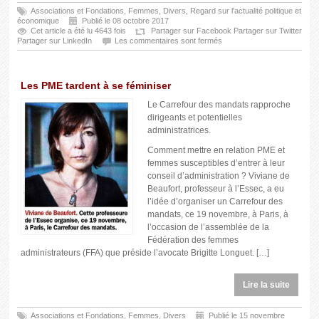
Associations et Fondations
,
Femmes
,
Divers
,
Regard sur l'actualité politique et
économique
Publié le 08 octobre 2017
Cet article a été lu 4643 fois
Partager sur Facebook
Partager sur Twitter
Partager sur LinkedIn
Les commentaires sont fermés
Les PME tardent à se féminiser
Le Carrefour des mandats rapproche
dirigeants et potentielles
administratrices.
Comment mettre en relation PME et
femmes susceptibles d’entrer à leur
conseil d’administration ? Viviane de
Beaufort, professeur à l’Essec, a eu
l’idée d’organiser un Carrefour des
mandats, ce 19 novembre, à Paris, à
l’occasion de l’assemblée de la
Fédération des femmes
administrateurs (FFA) que préside l’avocate Brigitte Longuet. […]
Lire la suite
Associations et Fondations
,
Femmes
,
Divers
Publié le 15 novembre