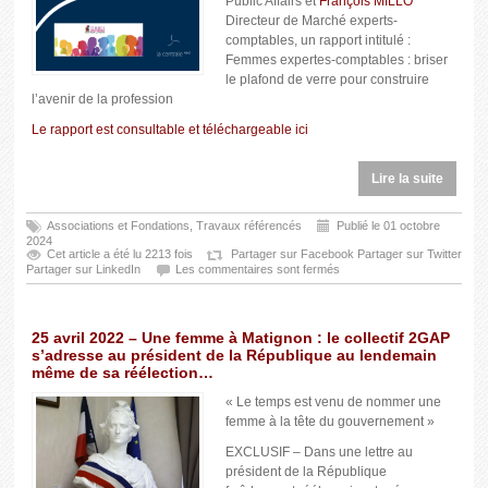
Public Affairs et
François MILLO
Directeur de Marché experts-
comptables, un rapport intitulé :
Femmes expertes-comptables : briser
le plafond de verre pour construire
l’avenir de la profession
Le rapport est consultable et téléchargeable ici
Lire la suite
Associations et Fondations
,
Travaux référencés
Publié le 01 octobre
2024
Cet article a été lu 2213 fois
Partager sur Facebook
Partager sur Twitter
Partager sur LinkedIn
Les commentaires sont fermés
25 avril 2022 – Une femme à Matignon : le collectif 2GAP
s’adresse au président de la République au lendemain
même de sa réélection…
« Le temps est venu de nommer une
femme à la tête du gouvernement »
EXCLUSIF – Dans une lettre au
président de la République