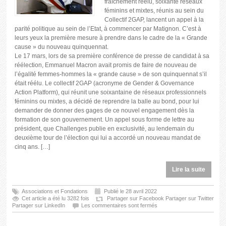
fraîchement réélu, soixante réseaux
féminins et mixtes, réunis au sein du
Collectif 2GAP, lancent un appel à la
parité politique au sein de l’Etat, à commencer par Matignon. C’est à
leurs yeux la première mesure à prendre dans le cadre de la « Grande
cause » du nouveau quinquennat.
Le 17 mars, lors de sa première conférence de presse de candidat à sa
réélection, Emmanuel Macron avait promis de faire de nouveau de
l’égalité femmes-hommes la « grande cause » de son quinquennat s’il
était réélu. Le collectif 2GAP (acronyme de Gender & Governance
Action Platform), qui réunit une soixantaine de réseaux professionnels
féminins ou mixtes, a décidé de reprendre la balle au bond, pour lui
demander de donner des gages de ce nouvel engagement dès la
formation de son gouvernement. Un appel sous forme de lettre au
président, que Challenges publie en exclusivité, au lendemain du
deuxième tour de l’élection qui lui a accordé un nouveau mandat de
cinq ans. […]
Lire la suite
Associations et Fondations
Publié le 28 avril 2022
Cet article a été lu 3282 fois
Partager sur Facebook
Partager sur Twitter
Partager sur LinkedIn
Les commentaires sont fermés