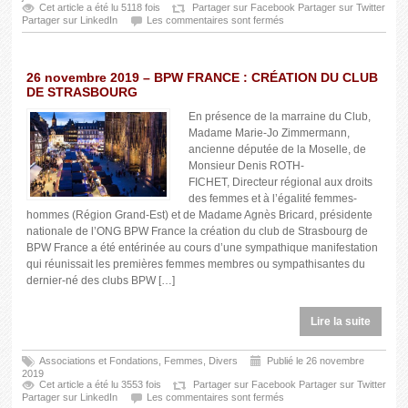
Cet article a été lu 5118 fois
Partager sur Facebook
Partager sur Twitter
Partager sur LinkedIn
Les commentaires sont fermés
26 novembre 2019 – BPW FRANCE : CRÉATION DU CLUB
DE STRASBOURG
En présence de la marraine du Club,
Madame Marie-Jo Zimmermann,
ancienne députée de la Moselle, de
Monsieur Denis ROTH-
FICHET, Directeur régional aux droits
des femmes et à l’égalité femmes-
hommes (Région Grand-Est) et de Madame Agnès Bricard, présidente
nationale de l’ONG BPW France la création du club de Strasbourg de
BPW France a été entérinée au cours d’une sympathique manifestation
qui réunissait les premières femmes membres ou sympathisantes du
dernier-né des clubs BPW […]
Lire la suite
Associations et Fondations
,
Femmes
,
Divers
Publié le 26 novembre
2019
Cet article a été lu 3553 fois
Partager sur Facebook
Partager sur Twitter
Partager sur LinkedIn
Les commentaires sont fermés