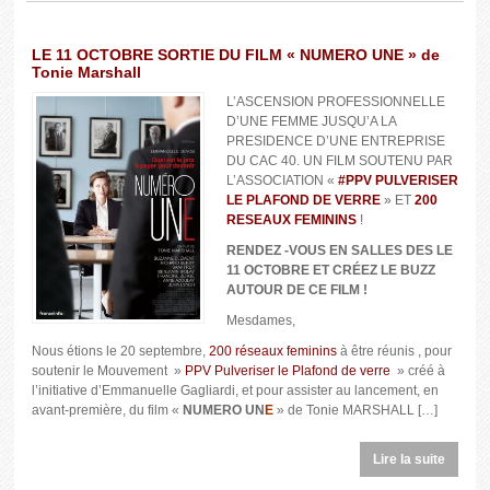
LE 11 OCTOBRE SORTIE DU FILM « NUMERO UNE » de
Tonie Marshall
L’ASCENSION PROFESSIONNELLE
D’UNE FEMME JUSQU’A LA
PRESIDENCE D’UNE ENTREPRISE
DU CAC 40. UN FILM SOUTENU PAR
L’ASSOCIATION «
#PPV PULVERISER
LE PLAFOND DE VERRE
» ET
200
RESEAUX FEMININS
!
RENDEZ -VOUS EN SALLES DES LE
11 OCTOBRE ET CRÉEZ LE BUZZ
AUTOUR DE CE FILM !
Mesdames,
Nous étions le 20 septembre,
200 réseaux feminins
à être réunis , pour
soutenir le Mouvement »
PPV Pulveriser le Plafond de verre
» créé à
l’initiative d’Emmanuelle Gagliardi, et pour assister au lancement, en
avant-première, du film «
NUMERO UN
E
» de Tonie MARSHALL […]
Lire la suite