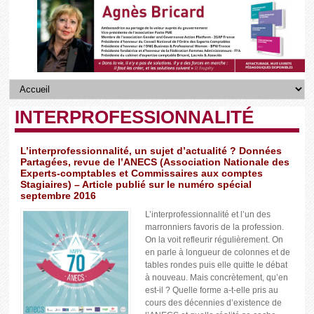
INTERPROFESSIONNALITÉ
L’interprofessionnalité, un sujet d’actualité ? Données
Partagées, revue de l’ANECS (Association Nationale des
Experts-comptables et Commissaires aux comptes
Stagiaires) – Article publié sur le numéro spécial
septembre 2016
L’interprofessionnalité et l’un des
marronniers favoris de la profession.
On la voit refleurir régulièrement. On
en parle à longueur de colonnes et de
tables rondes puis elle quitte le débat
à nouveau. Mais concrètement, qu’en
est-il ? Quelle forme a-t-elle pris au
cours des décennies d’existence de