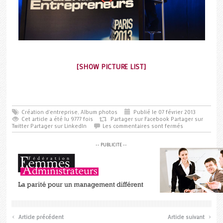
[SHOW PICTURE LIST]
Création d'entreprise
,
Album photos
Publié le 07 février 2013
Cet article a été lu 9777 fois
Partager sur Facebook
Partager sur
Twitter
Partager sur LinkedIn
Les commentaires sont fermés
-- PUBLICITE --
‹
›
Article précédent
Article suivant