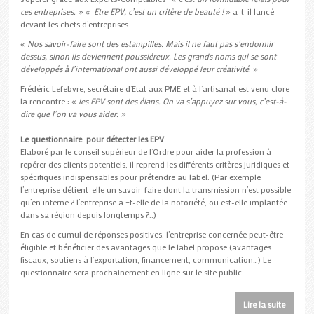
ces entreprises. » « Etre EPV, c’est un critère de beauté !
» a-t-il lancé
devant les chefs d’entreprises.
«
Nos savoir-faire sont des estampilles. Mais il ne faut pas s’endormir
dessus, sinon ils deviennent poussiéreux. Les grands noms qui se sont
développés à l’international ont aussi développé leur créativité
. »
Frédéric Lefebvre, secrétaire d’Etat aux PME et à l’artisanat est venu clore
la rencontre : «
les EPV sont des élans. On va s’appuyez sur vous, c’est-à-
dire que l’on va vous aider. »
Le questionnaire pour détecter les EPV
Elaboré par le conseil supérieur de l’Ordre pour aider la profession à
repérer des clients potentiels, il reprend les différents critères juridiques et
spécifiques indispensables pour prétendre au label. (Par exemple :
l’entreprise détient-elle un savoir-faire dont la transmission n’est possible
qu’en interne ? l’entreprise a –t-elle de la notoriété, ou est-elle implantée
dans sa région depuis longtemps ?..)
En cas de cumul de réponses positives, l’entreprise concernée peut-être
éligible et bénéficier des avantages que le label propose (avantages
fiscaux, soutiens à l’exportation, financement, communication…) Le
questionnaire sera prochainement en ligne sur le site public.
Lire la suite