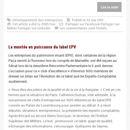
Lire la suite
Développement des entreprises
Publié le 02 mai 2011
Cet article a été lu 3985 fois
Partager sur Facebook
Partager sur
Twitter
Partager sur LinkedIn
Les commentaires sont fermés
La montée en puissance du label EPV
Les entreprises du patrimoine vivant (EPV), dont certaines de la région
Paca seront à l’honneur lors du congrès de Marseille, ont été reçues au
Sénat lors de la deuxième Rencontre Parlementaire le 5 avril dernier.
L’occasion pour ce « club d’excellence » d’environ 900 membres de
dresser un bilan sur l’évolution de ce label que les Experts-Comptables
soutiennent.
«
Vous êtes des piliers de la qualité et de la vie à la française
. » C’est en ces
termes que la sénatrice de Paris, Catherine Dumas, s’est adressée à la
soixantaine de chefs d’entreprises sur 900 détentrices du label EPV
conviés au Palais du Luxembourg pour assister au débat. Il a réuni
députés, sénateurs, entrepreneurs, la présidente des experts-comptables,
Agnès Bricard ou encore Alexis Govciyan, le directeur de l’Institut
Supérieur des Métiers. Le but, promouvoir ce label, gage de qualité,
s’échanger des informations, s’encourager. Guillaume de Seynes,