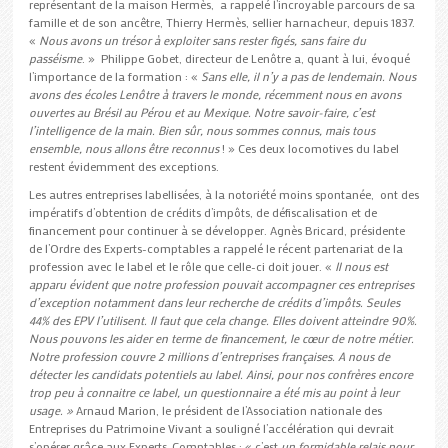
représentant de la maison Hermès, a rappelé l’incroyable parcours de sa
famille et de son ancêtre, Thierry Hermès, sellier harnacheur, depuis 1837.
«
Nous avons un trésor à exploiter sans rester figés, sans faire du
passéisme
. » Philippe Gobet, directeur de Lenôtre a, quant à lui, évoqué
l’importance de la formation : «
Sans elle, il n’y a pas de lendemain. Nous
avons des écoles Lenôtre à travers le monde, récemment nous en avons
ouvertes au Brésil au Pérou et au Mexique. Notre savoir-faire, c’est
l’intelligence de la main. Bien sûr, nous sommes connus, mais tous
ensemble, nous allons être reconnus
! » Ces deux locomotives du label
restent évidemment des exceptions.
Les autres entreprises labellisées, à la notoriété moins spontanée, ont des
impératifs d’obtention de crédits d’impôts, de défiscalisation et de
financement pour continuer à se développer. Agnès Bricard, présidente
de l’Ordre des Experts-comptables a rappelé le récent partenariat de la
profession avec le label et le rôle que celle-ci doit jouer. «
Il nous est
apparu évident que notre profession pouvait accompagner ces entreprises
d’exception notamment dans leur recherche de crédits d’impôts. Seules
44% des EPV l’utilisent. Il faut que cela change. Elles doivent atteindre 90%.
Nous pouvons les aider en terme de financement, le cœur de notre métier.
Notre profession couvre 2 millions d’entreprises françaises. A nous de
détecter les candidats potentiels au label. Ainsi, pour nos confrères encore
trop peu à connaitre ce label, un questionnaire a été mis au point à leur
usage. »
Arnaud Marion, le président de l’Association nationale des
Entreprises du Patrimoine Vivant a souligné l’accélération qui devrait
s’opérer grâce aux Experts-Comptables : « c’est
un formidable relais pour