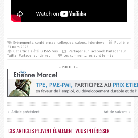
Evénements, conférences, colloques, salons, interviews
Publié le
23 mars 2025
Cet article a été lu 1565 fois
Partager sur Facebook
Partager sur
Twitter
Partager sur LinkedIn
Les commentaires sont fermés
-- PUBLICITE --
‹
›
Article précédent
Article suivant
CES ARTICLES PEUVENT ÉGALEMENT VOUS INTÉRESSER