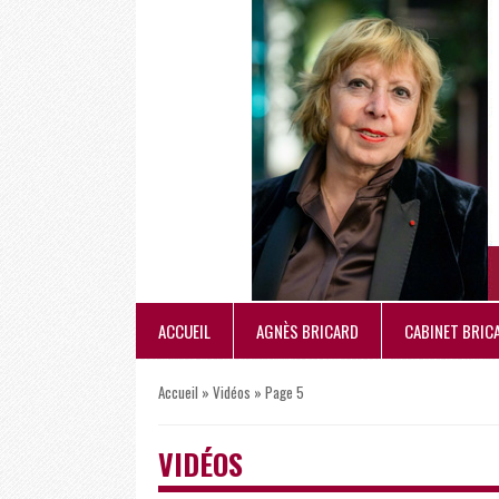
ACCUEIL
AGNÈS BRICARD
CABINET BRIC
Accueil
»
Vidéos
»
Page 5
VIDÉOS