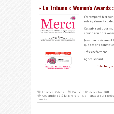
« La Tribune » Women’s Awards :
J’ai remporté hier soi
suis également vu déce
Ces prix sont pour mo
équipe afin de favoris
Je remercie vivement t
que ces prix contribue
Très sincèrement.
Agnès Bricard
Téléchargez 
Femmes
,
Vidéos
Publié le 06 décembre 2011
Cet article a été lu 4716 fois
Partager sur Faceb
fermés