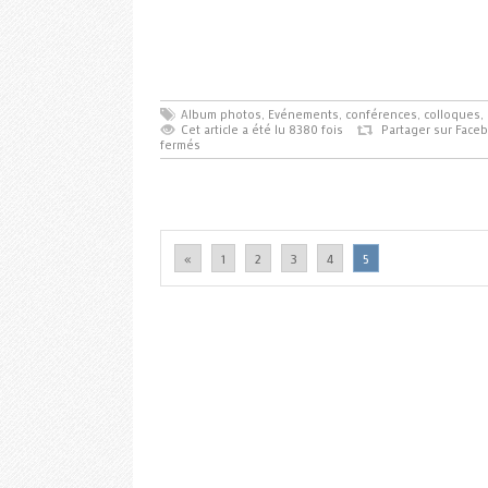
Album photos
,
Evénements, conférences, colloques, 
Cet article a été lu 8380 fois
Partager sur Face
fermés
«
1
2
3
4
5