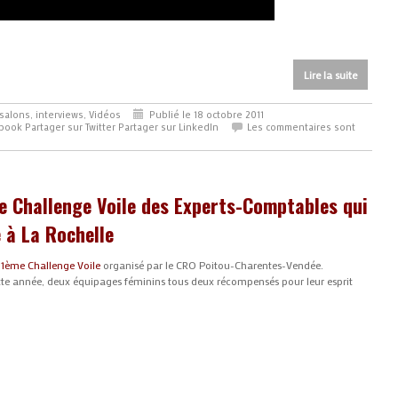
Lire la suite
salons, interviews
,
Vidéos
Publié le 18 octobre 2011
ebook
Partager sur Twitter
Partager sur LinkedIn
Les commentaires sont
e Challenge Voile des Experts-Comptables qui
 à La Rochelle
21ème Challenge Voile
organisé par le CRO Poitou-Charentes-Vendée.
tte année, deux équipages féminins tous deux récompensés pour leur esprit