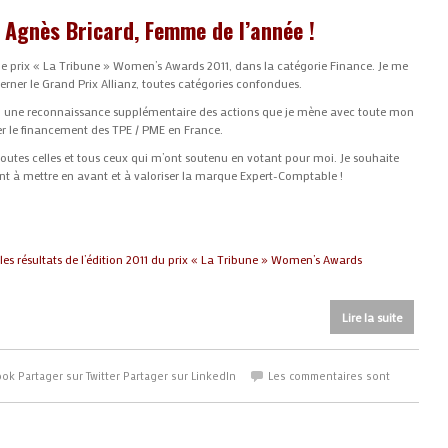
 Agnès Bricard, Femme de l’année !
r le prix « La Tribune » Women’s Awards 2011, dans la catégorie Finance. Je me
rner le Grand Prix Allianz, toutes catégories confondues.
i une reconnaissance supplémentaire des actions que je mène avec toute mon
er le financement des TPE / PME en France.
outes celles et tous ceux qui m’ont soutenu en votant pour moi. Je souhaite
nt à mettre en avant et à valoriser la marque Expert-Comptable !
les résultats de l’édition 2011 du prix « La Tribune » Women’s Awards
Lire la suite
ook
Partager sur Twitter
Partager sur LinkedIn
Les commentaires sont