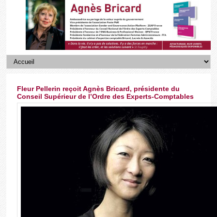
Fleur Pellerin reçoit Agnès Bricard, présidente du
Conseil Supérieur de l’Ordre des Experts-Comptables