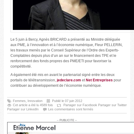
Le 5 juin à Bercy, Agnès BRICARD a présenté au Ministre déléguée
aux PME, à l’innovation et à l’économie numérique, Fleur PELLERIN,
les travaux menés par le Conseil Supérieur de l’Ordre des Experts-
Comptables depuis plus d’un an sur le financement des TPE et le
renforcement des fonds propres des PME/ETI pour favoriser la
compétitivité.
A également été mis en avant le partenariat signé entre les deux
portails de télétransmission,
jedeclare.com
et
Net Entreprises
pour
contribuer au développement de l’économie numérique.
Femmes
,
Innovation
Publié le 07 juin 2012
Cet article a été lu 4589 fois
Partager sur Facebook
Partager sur Twitter
Partager sur LinkedIn
Les commentaires sont fermés
-- PUBLICITE --