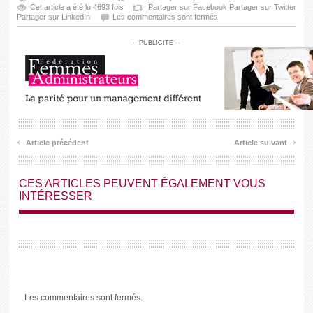
Cet article a été lu 4693 fois
Partager sur Facebook
Partager sur Twitter
Partager sur LinkedIn
Les commentaires sont fermés
-- PUBLICITE --
‹
›
Article précédent
Article suivant
CES ARTICLES PEUVENT ÉGALEMENT VOUS
INTÉRESSER
Les commentaires sont fermés.