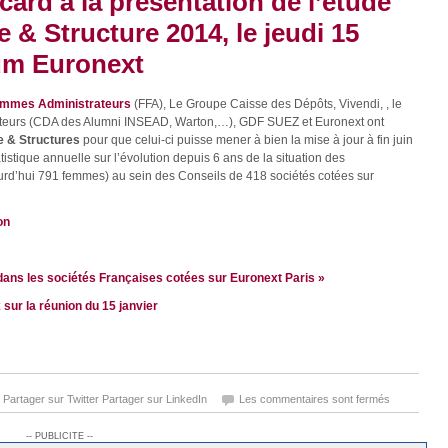
card à la présentation de l’étude
& Structure 2014, le jeudi 15
ium Euronext
emmes Administrateurs
(FFA), Le Groupe Caisse des Dépôts, Vivendi, , le
ateurs (CDA des Alumni INSEAD, Warton,…), GDF SUEZ et Euronext ont
 & Structures
pour que celui-ci puisse mener à bien la mise à jour à fin juin
istique annuelle sur l’évolution depuis 6 ans de la situation des
ourd’hui 791 femmes) au sein des Conseils de 418 sociétés cotées sur
on
 dans les sociétés Françaises cotées sur Euronext Paris »
sur la réunion du 15 janvier
Partager sur Twitter
Partager sur LinkedIn
Les commentaires sont fermés
-- PUBLICITE --