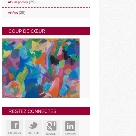
(29)
Album photos
(35)
Vidéos
COUP DE CŒUR
RESTEZ CONNECTÉS