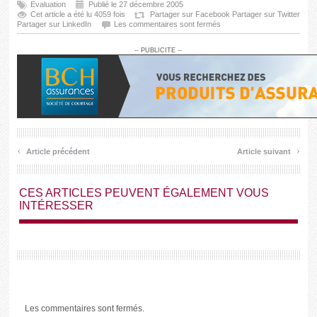
Evaluation
Publié le 27 décembre 2005
Cet article a été lu 4059 fois
Partager sur Facebook
Partager sur Twitter
Partager sur LinkedIn
Les commentaires sont fermés
-- PUBLICITE --
‹
›
Article précédent
Article suivant
CES ARTICLES PEUVENT ÉGALEMENT VOUS
INTÉRESSER
Les commentaires sont fermés.