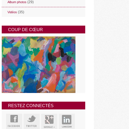
(29)
Album photos
(35)
Vidéos
COUP DE CŒUR
RESTEZ CONNECTÉS