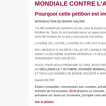
MONDIALE CONTRE L’A
Pourquoi cette pétition est i
INTRODUCTION DE MAREK HALTER
J’ai été contacté par quelques jeunes, pour la plupart 
frontière de Gaza, ils ont souhaité lancer un appel pou
avoir été honteux de ne pas y avoir pensé moi-même.
LA HAINE DE L’AUTRE, LA HAINE DU JUIF, EST À N
EN L’ABSENCE D’UN RÊVE COLLECTIF CAPABLE DE
AVANT LA DEUXIÈME GUERRE MONDIALE LA SEULE
TRAVERSENT NOS SOCIÉTÉS.
AUSSI, POUR NOUS PRÉMUNIR DU PIRE. NOUS PR
DE
DÉCLARER LE 7 OCTOBRE JOURNÉE MONDIALE
ET TOUS LES HOMMES DE BONNE VOLONTÉ À APP
Marek HALTER
Expert-comptable, commissaire aux comptes, présid
membre de l’association
ECAI
(Experts et Conseils, 
président est Jean-Luc Scemama, j’ai signé cette péti
Voir la pétition