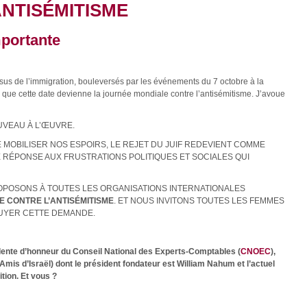
NTISÉMITISME
mportante
issus de l’immigration, bouleversés par les événements du 7 octobre à la
r que cette date devienne la journée mondiale contre l’antisémitisme. J’avoue
OUVEAU À L’ŒUVRE.
 MOBILISER NOS ESPOIRS, LE REJET DU JUIF REDEVIENT COMME
 RÉPONSE AUX FRUSTRATIONS POLITIQUES ET SOCIALES QUI
OPOSONS À TOUTES LES ORGANISATIONS INTERNATIONALES
 CONTRE L’ANTISÉMITISME
. ET NOUS INVITONS TOUTES LES FEMMES
UYER CETTE DEMANDE.
ente d’honneur du Conseil National des Experts-Comptables (
CNOEC
),
Amis d’Israël) dont le président fondateur est William Nahum et l’actuel
tion. Et vous ?