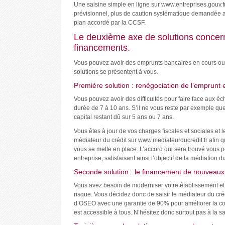
Une saisine simple en ligne sur www.entreprises.gouv.f
prévisionnel, plus de caution systématique demandée au
plan accordé par la CCSF.
Le deuxième axe de solutions concern
financements.
Vous pouvez avoir des emprunts bancaires en cours o
solutions se présentent à vous.
Première solution : renégociation de l’emprunt 
Vous pouvez avoir des difficultés pour faire face aux
durée de 7 à 10 ans. S’il ne vous reste par exemple qu
capital restant dû sur 5 ans ou 7 ans.
Vous êtes à jour de vos charges fiscales et sociales e
médiateur du crédit sur www.mediateurducredit.fr afin 
vous se mette en place. L’accord qui sera trouvé vous pe
entreprise, satisfaisant ainsi l’objectif de la médiation du
Seconde solution : le financement de nouveaux
Vous avez besoin de moderniser votre établissement et
risque. Vous décidez donc de saisir le médiateur du cré
d’OSEO avec une garantie de 90% pour améliorer la couv
est accessible à tous. N’hésitez donc surtout pas à la sai