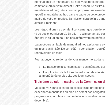
nomination d’un mandataire ad hoc. Vous rencontrerez 
comptable ou de votre avocat. Cette procédure est très 
mandataire ad hoc). Vous pourrez proposer au Présiden
appelé mandataire ad hoc dans le cadre de cette procédu
maitre de votre entreprise. Sa mission sera définie da
avec le Président.
Les négociations ne devraient concerner que peu de fou
% du poste fournisseurs). En effet il est important de con
ébruiter la situation pour ne pas altérer votre notoriété e
La procédure amiable de mandat ad hoc a plusieurs avan
qui n’est pas limitée. De son côté, la conciliation, deu
renouvelable un mois.
Pour appuyer votre demande vous mentionnerez dans vot
La Baisse de la consommation des ménages qui a e
L’application de la loi sur la réduction des dél
a amené à régler plus vite vos fournisseurs.
Troisième solution : saisine de la Commission 
Vous pouvez dans le cadre de cette saisine proposer d’
échéances mensuelles du plan ne seront pas obligatoir
progressives pour tenir compte de la saisonnalité de vo
décembre).