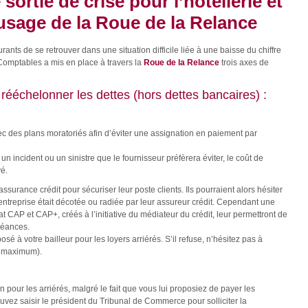
sortie de crise pour l’hôtellerie et
 usage de la Roue de la Relance
rants de se retrouver dans une situation difficile liée à une baisse du chiffre
-Comptables a mis en place à travers la
Roue de la Relance
trois axes de
rééchelonner les dettes (hors dettes bancaires) :
vec des plans moratoriés afin d’éviter une assignation en paiement par
un incident ou un sinistre que le fournisseur préfèrera éviter, le coût de
é.
surance crédit pour sécuriser leur poste clients. Ils pourraient alors hésiter
ntreprise était décotée ou radiée par leur assureur crédit. Cependant une
 CAP et CAP+, créés à l’initiative du médiateur du crédit, leur permettront de
réances.
é à votre bailleur pour les loyers arriérés. S’il refuse, n’hésitez pas à
s maximum).
 pour les arriérés, malgré le fait que vous lui proposiez de payer les
uvez saisir le président du Tribunal de Commerce pour solliciter la