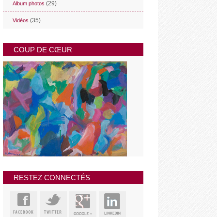
(29)
Album photos
(35)
Vidéos
COUP DE CŒUR
RESTEZ CONNECTÉS