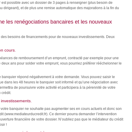
r est possible avec un dossier de 3 pages à renseigner (plus besoin de
 dirigeant), et de plus une remise automatique des majorations à la fin du
e les renégociations bancaires et les nouveaux
u des besoins de financements pour de nouveaux investissements. Deux
en cours.
 échéances de remboursement d’un emprunt, contracté par exemple pour une
e deux ans pour solder votre emprunt, vous pourriez préférer rééchelonner le
t le banquier répond négativement à votre demande. Vous pouvez saisir le
que dans les 48 heures le banquier soit informé et qu’une négociation avec
rmettra de poursuivre votre activité et participera à la pérennité de votre
 crédit.
 investissements.
 votre banquier ne souhaite pas augmenter ses en cours actuels et donc son
dit (www.mediateurducredit.fr). Ce dernier pourra demander l’intervention
erture financière de votre dossier. N’oubliez pas que le médiateur du crédit
sir !