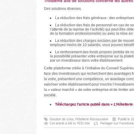
Troisième axe de solutions concerne les autres
Des solutions diverses.
La réduction des frais généraux : des entreprises
La réduction des frais de personnel en cas de sou
l’attente de la reprise de l’activité) qui peut être 
de la formation professionnelle) ou avec la mise en
La réduction des charges sociales par de nouv
employez moins de 10 salariés, vous pouvez bénéfici
Le renforcement des fonds propres (entrée de nou
la possibilité présenter votre entreprise sur la plat
par un investisseur dans votre établissement.
Cette plateforme créée à l’initiative du Conseil Supér
face des investisseurs qui recherchent des avantages fi
la votre, présentent une compétence, un avantage concur
valoriser votre établissement pour inscrire l’investissem
la « valeur marché » de votre entreprise et de limiter ai
société.
Téléchargez l’article publié dans «
L’Hôtellerie
Gestion de crise
,
Hôtellerie Restauration
Publié le 
Cet article a été lu 7631 fois
Partager sur Facebook