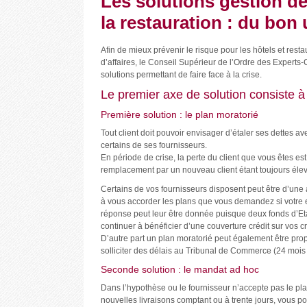
Les solutions gestion de 
la restauration : du bon
Afin de mieux prévenir le risque pour les hôtels et restau
d’affaires, le Conseil Supérieur de l’Ordre des Experts
solutions permettant de faire face à la crise.
Le premier axe de solution consiste à 
Première solution : le plan moratorié
Tout client doit pouvoir envisager d’étaler ses dettes a
certains de ses fournisseurs.
En période de crise, la perte du client que vous êtes est 
remplacement par un nouveau client étant toujours élev
Certains de vos fournisseurs disposent peut être d’une as
à vous accorder les plans que vous demandez si votre e
réponse peut leur être donnée puisque deux fonds d’Etat
continuer à bénéficier d’une couverture crédit sur vos c
D’autre part un plan moratorié peut également être propos
solliciter des délais au Tribunal de Commerce (24 moi
Seconde solution : le mandat ad hoc
Dans l’hypothèse ou le fournisseur n’accepte pas le plan
nouvelles livraisons comptant ou à trente jours, vous po