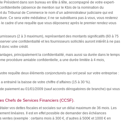
le Président dans son bureau en tête à tête, accompagné de votre expert-
confidentielle (absence de mention sur le Kbis de la nomination du
t du Tribunal de Commerce le nom d’un administrateur judiciaire qui est
re. Ce sera votre médiateur, il ne se substituera pas à vous, vous resterez
ns le cadre d’une requête que vous déposerez après le premier rendez-vous
rnisseurs (2 à 3 maximum), représentant des montants significatifs (60 à 75
server une confidentialité et les fournisseurs sollicités auront intérêt à ne pas
t donc votre crédit.
tages, principalement la confidentialité, mais aussi sa durée dans le temps
xième procédure amiable confidentielle, a une durée limitée à 4 mois,
re requête deux éléments conjoncturels qui ont pesé sur votre entreprise :
ntrainé la baisse de votre chiffre d’affaires (15 à 30 %).
ais de paiement au 01/01/2009 (sauf accords dérogatoires de branche) qui vous
des Chefs de Services Financiers (CCSF).
étaler vos dettes fiscales et sociales sur un délai maximum de 36 mois. Les
ement linéaires. Il est en effet possible de demander des échéances
s ventes (exemple : certains mois à 300 €, d’autres à 500€ et 1000 € en