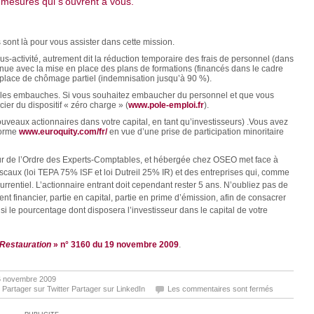
 mesures qui s’ouvrent à vous.
 sont là pour vous assister dans cette mission.
s-activité, autrement dit la réduction temporaire des frais de personnel (dans
obtenue avec la mise en place des plans de formations (financés dans le cadre
 place de chômage partiel (indemnisation jusqu’à 90 %).
elles embauches. Si vous souhaitez embaucher du personnel et que vous
er du dispositif « zéro charge » (
www.pole-emploi.fr
).
veaux actionnaires dans votre capital, en tant qu’investisseurs) .Vous avez
eforme
www.euroquity.com/fr/
en vue d’une prise de participation minoritaire
ieur de l’Ordre des Experts-Comptables, et hébergée chez OSEO met face à
scaux (loi TEPA 75% ISF et loi Dutreil 25% IR) et des entreprises qui, comme
rentiel. L’actionnaire entrant doit cependant rester 5 ans. N’oubliez pas de
ent financier, partie en capital, partie en prime d’émission, afin de consacrer
nsi le pourcentage dont disposera l’investisseur dans le capital de votre
 Restauration
» n° 3160 du 19 novembre 2009
.
16 novembre 2009
Partager sur Twitter
Partager sur LinkedIn
Les commentaires sont fermés