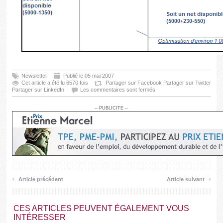
Newsletter
Publié le 05 mai 2007
Cet article a été lu 6570 fois
Partager sur Facebook
Partager sur Twitter
Partager sur LinkedIn
Les commentaires sont fermés
-- PUBLICITE --
‹
›
Article précédent
Article suivant
CES ARTICLES PEUVENT ÉGALEMENT VOUS
INTÉRESSER