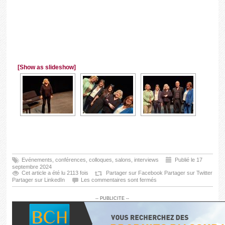
[Show as slideshow]
Evénements, conférences, colloques, salons, interviews
Publié le 17
septembre 2024
Cet article a été lu 2113 fois
Partager sur Facebook
Partager sur Twitter
Partager sur LinkedIn
Les commentaires sont fermés
-- PUBLICITE --