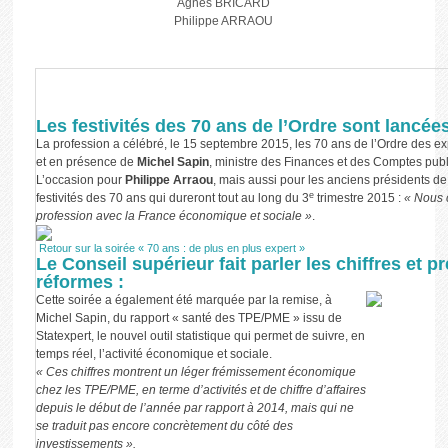
Agnès BRICARD
Philippe ARRAOU
Les festivités des 70 ans de l’Ordre sont lancées
La profession a célébré, le 15 septembre 2015, les 70 ans de l’Ordre des e
et en présence de
Michel Sapin
, ministre des Finances et des Comptes publ
L’occasion pour
Philippe Arraou
, mais aussi pour les anciens présidents de l
e
festivités des 70 ans qui dureront tout au long du 3
trimestre 2015 :
« Nous 
profession avec la France économique et sociale »
.
Retour sur la soirée « 70 ans : de plus en plus expert »
Le Conseil supérieur fait parler les chiffres et p
réformes :
Cette soirée a également été marquée par la remise, à
Michel Sapin, du rapport « santé des TPE/PME » issu de
Statexpert, le nouvel outil statistique qui permet de suivre, en
temps réel, l’activité économique et sociale.
« Ces chiffres montrent un léger frémissement économique
chez les TPE/PME, en terme d’activités et de chiffre d’affaires
depuis le début de l’année par rapport à 2014, mais qui ne
se traduit pas encore concrètement du côté des
investissements ».