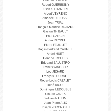
Valentin LEMOINE
Robert GUERBIGNY
Justin ALEXANDRE
Albert VEYRENC
Amédéé DEFOSSE
Jean TRIAL
François-Maurice RICHARD
Gaston THIBAULT
Paul GARCIN
André REYDEL
Pierre FEUILLET
Roger-Bertrand CAUMEIL
André HUET
Henri VITROLLES
Edouard SALUSTRO
Francis WINDSOR
Léo JEGARD
François FOURNET
Roger-Louis CAZALET
René RICOL
Dominique LEDOUBLE
Claude CAZES
William NAHUM
Jean-Pierre ALIX
Joseph ZORGNIOTTI