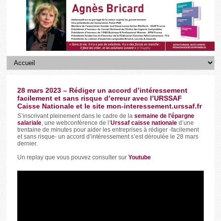
28 mars 2023 – Rédiger un accord d’intéressement
facilement et sans risque d’erreur avec l’URSSAF
Caisse Nationale et le site mon-interessement.urssaf.fr
S’inscrivant pleinement dans le cadre de la
semaine de l’épargne
salariale
, une webconférence de l’
Urssaf caisse nationale
d’une
trentaine de minutes pour aider les entreprises à rédiger -facilement
et sans risque- un accord d’intéressement s’est déroulée le 28 mars
dernier.
Un replay que vous pouvez consulter sur
Youtube