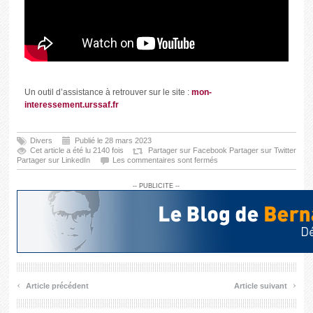
Un outil d’assistance à retrouver sur le site :
mon-
interessement.urssaf.fr
Divers
Publié le 28 mars 2023
Cet article a été lu 2140 fois
Partager sur Facebook
Partager sur Twitter
Partager sur LinkedIn
Les commentaires sont fermés
-- PUBLICITE --
‹
›
Article précédent
Article suivant