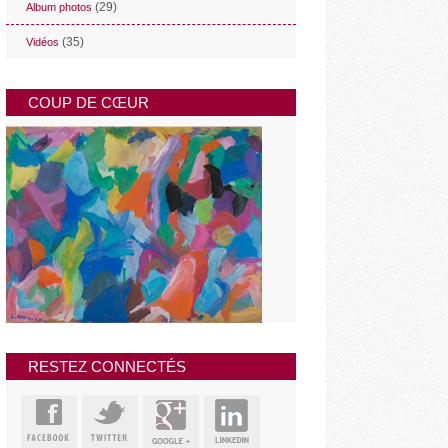
(29)
Album photos
(35)
Vidéos
COUP DE CŒUR
RESTEZ CONNECTÉS