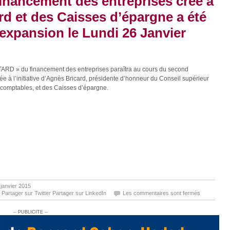
financement des entreprises créé à
ard et des Caisses d’épargne a été
l’expansion le Lundi 26 Janvier
D » du financement des entreprises paraîtra au cours du second
e à l’initiative d’Agnès Bricard, présidente d’honneur du Conseil supérieur
s comptables, et des Caisses d’épargne.
 janvier 2015
Partager sur Twitter
Partager sur LinkedIn
Les commentaires sont fermés
-- PUBLICITE --