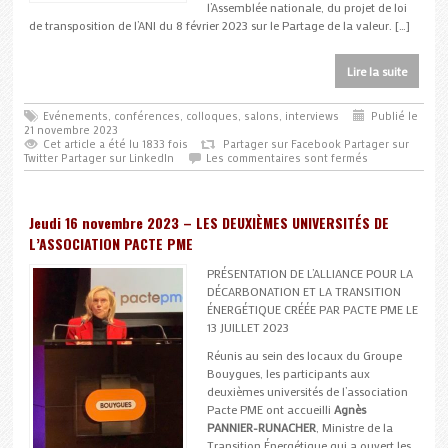
l’Assemblée nationale, du projet de loi
de transposition de l’ANI du 8 février 2023 sur le Partage de la valeur. […]
Lire la suite
Evénements, conférences, colloques, salons, interviews
Publié le
21 novembre 2023
Cet article a été lu 1833 fois
Partager sur Facebook
Partager sur
Twitter
Partager sur LinkedIn
Les commentaires sont fermés
Jeudi 16 novembre 2023 – LES DEUXIÈMES UNIVERSITÉS DE
L’ASSOCIATION PACTE PME
PRÉSENTATION DE L’ALLIANCE POUR LA
DÉCARBONATION ET LA TRANSITION
ÉNERGÉTIQUE CRÉÉE PAR PACTE PME LE
13 JUILLET 2023
Réunis au sein des locaux du Groupe
Bouygues, les participants aux
deuxièmes universités de l’association
Pacte PME ont accueilli
Agnès
PANNIER-RUNACHER
, Ministre de la
Transition Énergétique qui a ouvert les