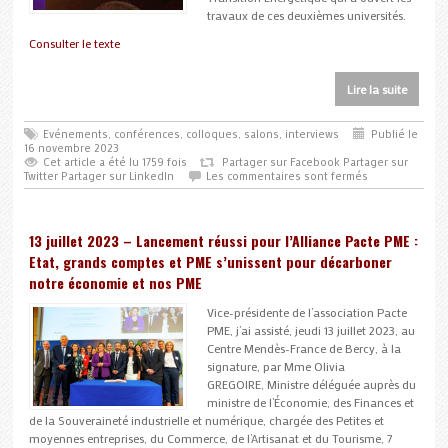
travaux de ces deuxièmes universités.
Consulter le texte
Lire la suite
Evénements, conférences, colloques, salons, interviews
Publié le
16 novembre 2023
Cet article a été lu 1759 fois
Partager sur Facebook
Partager sur
Twitter
Partager sur LinkedIn
Les commentaires sont fermés
13 juillet 2023 – Lancement réussi pour l’Alliance Pacte PME :
Etat, grands comptes et PME s’unissent pour décarboner
notre économie et nos PME
Vice-présidente de l’association Pacte
PME, j’ai assisté, jeudi 13 juillet 2023, au
Centre Mendès-France de Bercy, à la
signature, par Mme Olivia
GREGOIRE, Ministre déléguée auprès du
ministre de l’Économie, des Finances et
de la Souveraineté industrielle et numérique, chargée des Petites et
moyennes entreprises, du Commerce, de l’Artisanat et du Tourisme, 7