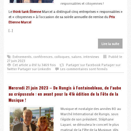
responsables et citoyennes !
Le
think tank Étienne
Marcel a distingué cinq entreprises « responsables »
et « citoyennes » à l’occasion de sa soirée annuelle de remise du
Prix
Etienne Marcel
[…]
Lire la suite
Evénements, conférences, colloques, salons, interviews
Publié le
27 juin 2023
Cet article a été lu 3469 fois
Partager sur Facebook
Partager sur
Twitter
Partager sur LinkedIn
Les commentaires sont fermés
Mercredi 21 juin 2023 – De Rungis à Fontainebleau, de l’aube
au crépuscule : en avant pour la 41è édition de la Fête de la
Musique !
Musique et nostalgie des années 80 au
Marché International de Rungis, sous
l’égide de son président, Stéphane
Layani, se déroulera le concert le plus
matinal de la Fête de la Musique, dès