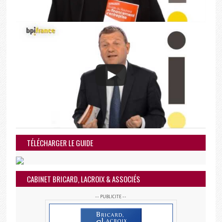
TÉLÉCHARGER LE GUIDE
CABINET BRICARD, LACROIX & ASSOCIÉS
-- PUBLICITE --